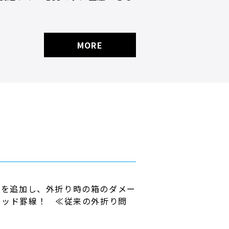
MORE
罫を追加し、外折り時の箱のダメー
リッド罫線！ ≪従来の外折り問