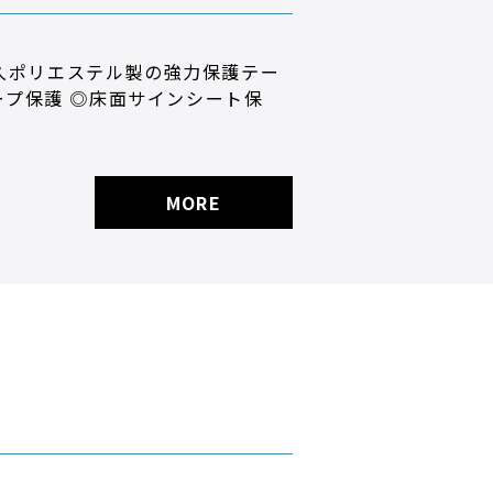
久ポリエステル製の強力保護テー
ープ保護 ◎床面サインシート保
MORE