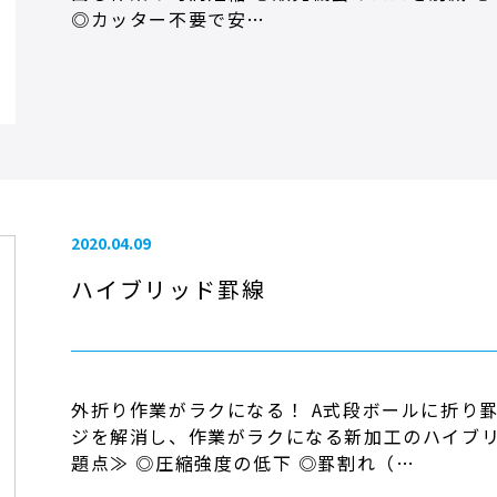
◎カッター不要で安…
2020.04.09
ハイブリッド罫線
外折り作業がラクになる！ A式段ボールに折り
ジを解消し、作業がラクになる新加工のハイブ
題点≫ ◎圧縮強度の低下 ◎罫割れ（…