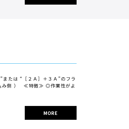
”または “［２Ａ］＋３Ａ”のフラ
み側 ） ≪特徴≫ ◎作業性がよ
MORE